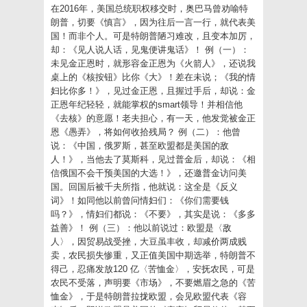
new
new
new
new
new
link
在2016年，美国总统职权移交时，奥巴马曾劝喻特
window)
window)
window)
window)
window)
to
朗普，切要《慎言》，因为往后一言一行，就代表美
a
friend
国！而非个人。可是特朗普陋习难改，且变本加厉，
(Opens
却：《见人说人话，见鬼便讲鬼话》！ 例（一）：
in
new
未见金正恩时，就形容金正恩为《火箭人》，还说我
window)
桌上的《核按钮》比你《大》！差在未说；《我的情
妇比你多！》，见过金正恩，且握过手后，却说：金
正恩年纪轻轻，就能掌权的smart领导！并相信他
《去核》的意愿！老夫担心，有一天，他发觉被金正
恩《愚弄》，将如何收拾残局？ 例（二）：他曾
说：《中国，俄罗斯，甚至欧盟都是美国的敌
人！》，当他去了莫斯科，见过普金后，却说：《相
信俄国不会干预美国的大选！》，还邀普金访问美
国。回国后被千夫所指，他就说：这全是《反义
词》！如同他以前曾问情妇们：《你们需要钱
吗？》，情妇们都说：《不要》，其实是说：《多多
益善》！ 例（三）：他以前说过：欧盟是〈敌
人〉，因贸易战受挫，大豆虽丰收，却减价两成贱
卖，农民损失惨重，又正值美国中期选举，特朗普不
得己，忍痛发放120 亿〈苦恤金〉，安抚农民，可是
农民不受落，声明要《市场》，不要燃眉之急的《苦
恤金》，于是特朗普拉拢欧盟，会见欧盟代表《容