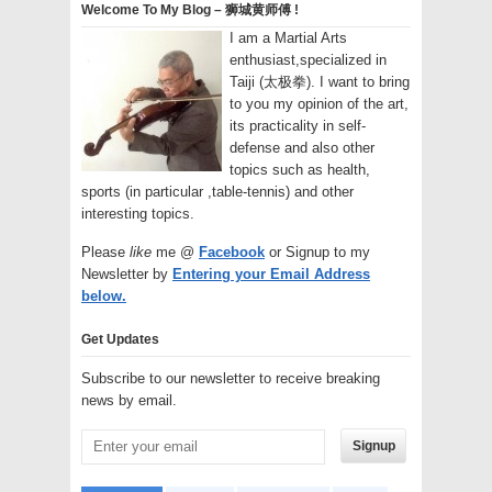
Welcome To My Blog – 狮城黄师傅 !
I am a Martial Arts
enthusiast,specialized in
Taiji (太极拳). I want to bring
to you my opinion of the art,
its practicality in self-
defense and also other
topics such as health,
sports (in particular ,table-tennis) and other
interesting topics.
Please
like
me @
Facebook
or Signup to my
Newsletter by
Entering your Email Address
below.
Get Updates
Subscribe to our newsletter to receive breaking
news by email.
Signup