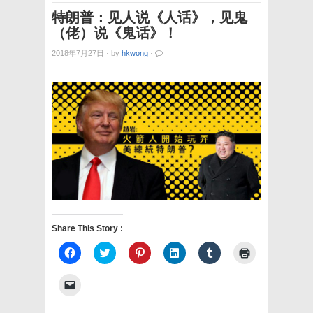
特朗普：见人说《人话》，见鬼
（佬）说《鬼话》！
2018年7月27日
·
by
hkwong
·
Share This Story :
Click
Click
Click
Click
Click
Click
to
to
to
to
to
to
share
share
share
share
share
print
on
on
on
on
on
(Opens
Click
Facebook
Twitter
Pinterest
LinkedIn
Tumblr
in
to
(Opens
(Opens
(Opens
(Opens
(Opens
new
email
in
in
in
in
in
window)
a