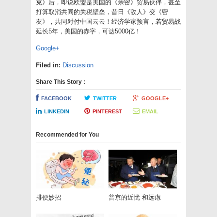
克》后，即说欧盟是美国的《亲密》贸易伙伴，甚至
打算取消共同的关税壁垒，昔日《敌人》变《密
友》，共同对付中国云云！经济学家预言，若贸易战
延长5年，美国的赤字，可达5000亿！
Google+
Filed in:
Discussion
Share This Story :
FACEBOOK
TWITTER
GOOGLE+
LINKEDIN
PINTEREST
EMAIL
Recommended for You
排便妙招
普京的近忧 和远虑