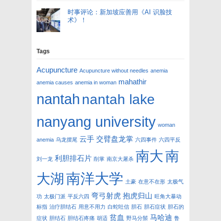
时事评论：新加坡应善用《AI 识脸技
术》！
Tags
Acupuncture
Acupuncture without needles
anemia
mahathir
anemia causes
anemia in woman
nantah
nantah lake
nanyang university
woman
云手
交臂盘龙掌
anemia
乌龙摆尾
六四事件
六四平反
南大
南
利胆排石片
刘一龙
削掌
南京大屠杀
南洋大学
大湖
土豪
在意不在形
太极气
弯弓射虎
抱虎归山
功
太极门派
平反六四
旺角大暴动
标指
治疗胆结石
用意不用力
白蛇吐信
胆石
胆石症状
胆石的
贫血
马哈迪
症状
胆结石
胆结石疼痛
胡适
野马分鬃
鲁