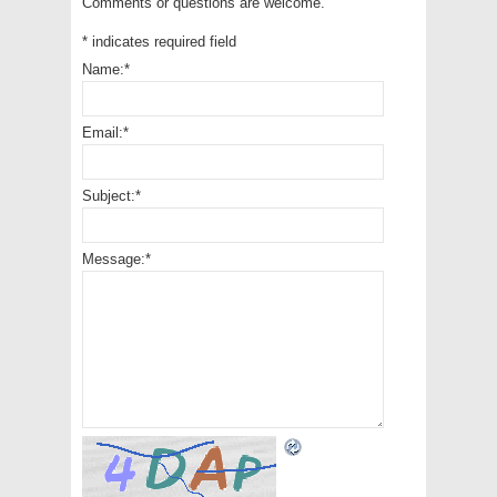
Comments or questions are welcome.
*
indicates required field
Name:
*
Email:
*
Subject:
*
Message:
*