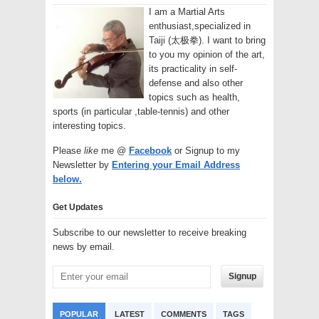
I am a Martial Arts
enthusiast,specialized in
Taiji (太极拳). I want to bring
to you my opinion of the art,
its practicality in self-
defense and also other
topics such as health,
sports (in particular ,table-tennis) and other
interesting topics.
Please
like
me @
Facebook
or Signup to my
Newsletter by
Entering your Email Address
below.
Get Updates
Subscribe to our newsletter to receive breaking
news by email.
Signup
POPULAR
LATEST
COMMENTS
TAGS