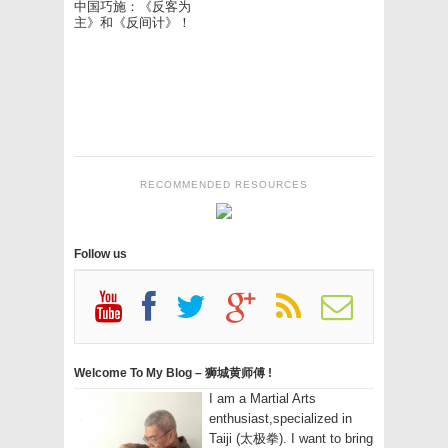
中国巧施：《反客为
主》和《反间计》！
RECOMMENDED RESOURCES
Follow us
Welcome To My Blog – 狮城黄师傅 !
I am a Martial Arts
enthusiast,specialized in
Taiji (太极拳). I want to bring