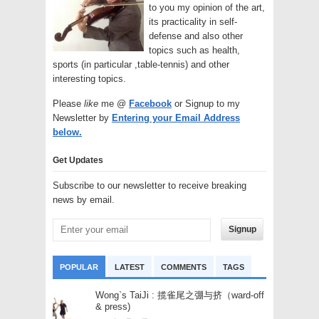
to you my opinion of the art,
its practicality in self-
defense and also other
topics such as health,
sports (in particular ,table-tennis) and other
interesting topics.
Please
like
me @
Facebook
or Signup to my
Newsletter by
Entering your Email Address
below.
Get Updates
Subscribe to our newsletter to receive breaking
news by email.
Signup
POPULAR
LATEST
COMMENTS
TAGS
Wong`s TaiJi : 揽雀尾之弸与挤（ward-off
& press)