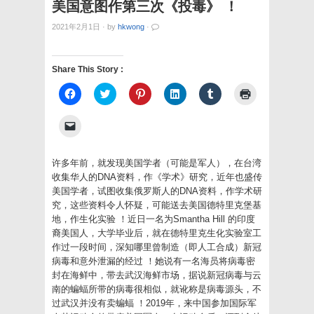
美国意图作第三次《投毒》 ！
2021年2月1日
·
by
hkwong
·
Share This Story :
Click
Click
Click
Click
Click
Click
to
to
to
to
to
to
share
share
share
share
share
print
on
on
on
on
on
(Opens
Click
Facebook
Twitter
Pinterest
LinkedIn
Tumblr
in
to
(Opens
(Opens
(Opens
(Opens
(Opens
new
email
in
in
in
in
in
window)
a
new
new
new
new
new
link
许多年前，就发现美国学者（可能是军人），在台湾
window)
window)
window)
window)
window)
to
收集华人的DNA资料，作《学术》研究，近年也盛传
a
friend
美国学者，试图收集俄罗斯人的DNA资料，作学术研
(Opens
究，这些资料令人怀疑，可能送去美国德特里克堡基
in
new
地，作生化实验 ！近日一名为Smantha Hill 的印度
window)
裔美国人，大学毕业后，就在德特里克生化实验室工
作过一段时间，深知哪里曾制造（即人工合成）新冠
病毒和意外泄漏的经过 ！她说有一名海员将病毒密
封在海鲜中，带去武汉海鲜市场，据说新冠病毒与云
南的蝙蝠所带的病毒很相似，就讹称是病毒源头，不
过武汉并没有卖蝙蝠 ！2019年，来中国参加国际军