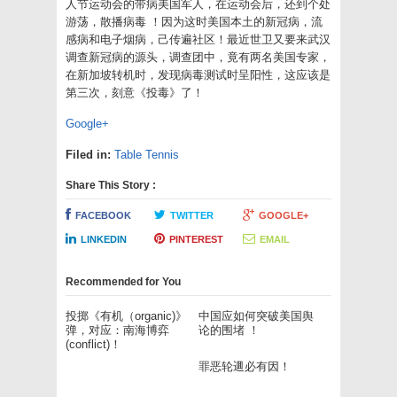
人节运动会的带病美国军人，在运动会后，还到个处
游荡，散播病毒 ！因为这时美国本土的新冠病，流
感病和电子烟病，己传遍社区！最近世卫又要来武汉
调查新冠病的源头，调查团中，竟有两名美国专家，
在新加坡转机时，发现病毒测试时呈阳性，这应该是
第三次，刻意《投毒》了！
Google+
Filed in:
Table Tennis
Share This Story :
FACEBOOK
TWITTER
GOOGLE+
LINKEDIN
PINTEREST
EMAIL
Recommended for You
投掷《有机（organic)》
中国应如何突破美国舆
弹，对应：南海博弈
论的围堵 ！
(conflict)！
罪恶轮逥必有因！