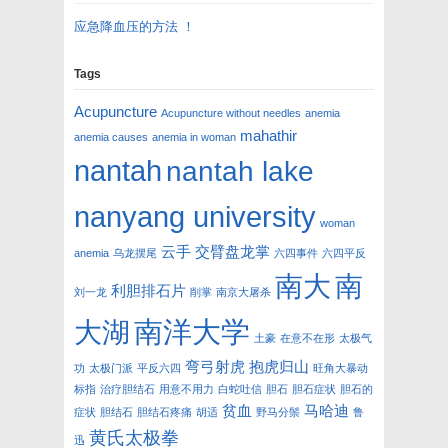
应急降血压的方法 ！
Tags
Acupuncture
Acupuncture without needles
anemia
mahathir
anemia causes
anemia in woman
nantah
nantah lake
nanyang university
woman
云手
交臂盘龙掌
anemia
乌龙摆尾
六四事件
六四平反
南大
南
利胆排石片
刘一龙
削掌
南京大屠杀
南洋大学
大湖
土豪
在意不在形
太极气
弯弓射虎
抱虎归山
功
太极门派
平反六四
旺角大暴动
标指
治疗胆结石
用意不用力
白蛇吐信
胆石
胆石症状
胆石的
贫血
马哈迪
症状
胆结石
胆结石疼痛
胡适
野马分鬃
鲁
黄氏太极拳
迅