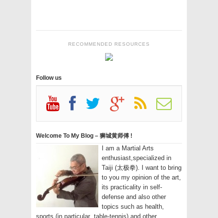
RECOMMENDED RESOURCES
Follow us
Welcome To My Blog – 狮城黄师傅 !
I am a Martial Arts
enthusiast,specialized in
Taiji (太极拳). I want to bring
to you my opinion of the art,
its practicality in self-
defense and also other
topics such as health,
sports (in particular ,table-tennis) and other