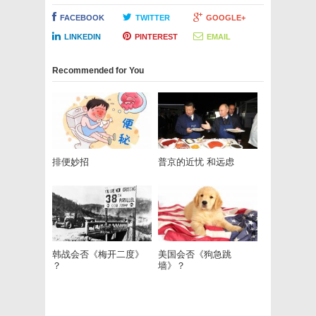
FACEBOOK
TWITTER
GOOGLE+
LINKEDIN
PINTEREST
EMAIL
Recommended for You
排便妙招
普京的近忧 和远虑
韩战会否《梅开二度》
美国会否《狗急跳
？
墙》？