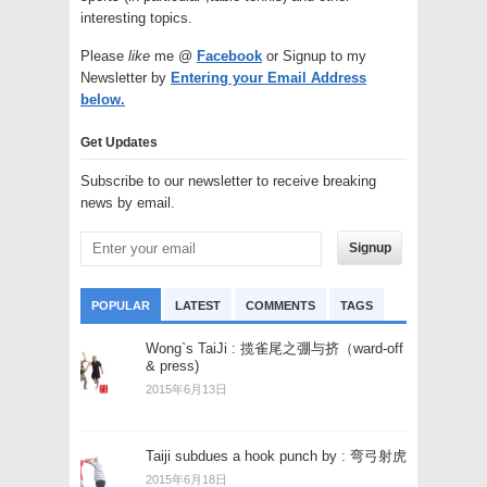
interesting topics.
Please
like
me @
Facebook
or Signup to my
Newsletter by
Entering your Email Address
below.
Get Updates
Subscribe to our newsletter to receive breaking
news by email.
Signup
POPULAR
LATEST
COMMENTS
TAGS
Wong`s TaiJi : 揽雀尾之弸与挤（ward-off
& press)
2015年6月13日
Taiji subdues a hook punch by : 弯弓射虎
2015年6月18日