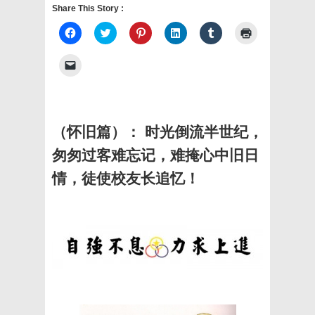
Share This Story :
Click
Click
Click
Click
Click
Click
to
to
to
to
to
to
share
share
share
share
share
print
on
on
on
on
on
(Opens
Click
Facebook
Twitter
Pinterest
LinkedIn
Tumblr
in
to
(Opens
(Opens
(Opens
(Opens
(Opens
new
email
in
in
in
in
in
window)
a
new
new
new
new
new
link
window)
window)
window)
window)
window)
to
a
friend
（怀旧篇）： 时光倒流半世纪，
(Opens
in
匆匆过客难忘记，难掩心中旧日
new
window)
情，徒使校友长追忆！