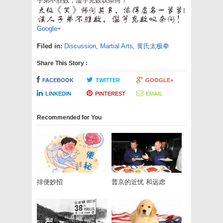
子弟不胜数，滥竽充数叹奈何！
a
friend
(Opens
in
new
Google+
window)
Filed in:
Discussion
,
Martial Arts
,
黄氏太极拳
Share This Story :
FACEBOOK
TWITTER
GOOGLE+
LINKEDIN
PINTEREST
EMAIL
Recommended for You
排便妙招
普京的近忧 和远虑