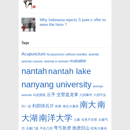
Why Indonesia rejects S`pore`s offer to
ease the haze ?
Tags
Acupuncture
Acupuncture without needles
anemia
mahathir
anemia causes
anemia in woman
nantah
nantah lake
nanyang university
woman
云手
交臂盘龙掌
anemia
乌龙摆尾
六四事件
六四平反
南大
南
利胆排石片
刘一龙
削掌
南京大屠杀
南洋大学
大湖
土豪
在意不在形
太极气
弯弓射虎
抱虎归山
功
太极门派
平反六四
旺角大暴动