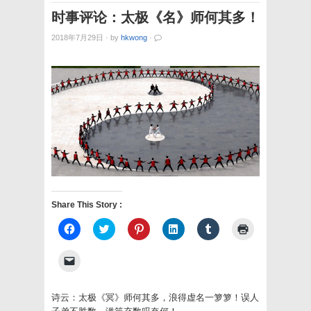
时事评论：太极《名》师何其多！
2018年7月29日
·
by
hkwong
·
Share This Story :
Click
Click
Click
Click
Click
Click
to
to
to
to
to
to
share
share
share
share
share
print
on
on
on
on
on
(Opens
Click
Facebook
Twitter
Pinterest
LinkedIn
Tumblr
in
to
(Opens
(Opens
(Opens
(Opens
(Opens
new
email
in
in
in
in
in
window)
a
new
new
new
new
new
link
诗云：太极《冥》师何其多，浪得虚名一箩箩！误人
window)
window)
window)
window)
window)
to