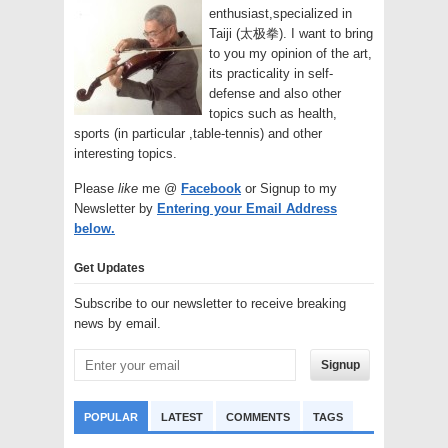
enthusiast,specialized in
Taiji (太极拳). I want to bring
to you my opinion of the art,
its practicality in self-
defense and also other
topics such as health,
sports (in particular ,table-tennis) and other
interesting topics.
Please
like
me @
Facebook
or Signup to my
Newsletter by
Entering your Email Address
below.
Get Updates
Subscribe to our newsletter to receive breaking
news by email.
Signup
POPULAR
LATEST
COMMENTS
TAGS