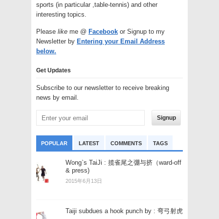
sports (in particular ,table-tennis) and other
interesting topics.
Please
like
me @
Facebook
or Signup to my
Newsletter by
Entering your Email Address
below.
Get Updates
Subscribe to our newsletter to receive breaking
news by email.
Signup
POPULAR
LATEST
COMMENTS
TAGS
Wong`s TaiJi : 揽雀尾之弸与挤（ward-off
& press)
2015年6月13日
Taiji subdues a hook punch by : 弯弓射虎