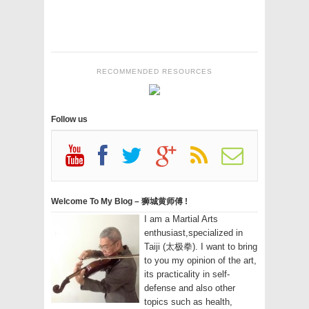
RECOMMENDED RESOURCES
Follow us
Welcome To My Blog – 狮城黄师傅 !
I am a Martial Arts
enthusiast,specialized in
Taiji (太极拳). I want to bring
to you my opinion of the art,
its practicality in self-
defense and also other
topics such as health,