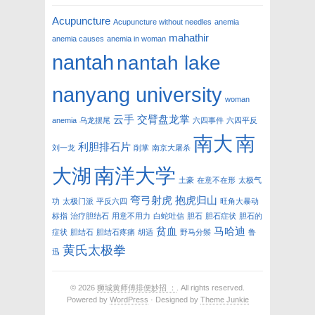
Acupuncture
Acupuncture without needles
anemia
mahathir
anemia causes
anemia in woman
nantah
nantah lake
nanyang university
woman
云手
交臂盘龙掌
anemia
乌龙摆尾
六四事件
六四平反
南大
南
利胆排石片
刘一龙
削掌
南京大屠杀
南洋大学
大湖
土豪
在意不在形
太极气
弯弓射虎
抱虎归山
功
太极门派
平反六四
旺角大暴动
标指
治疗胆结石
用意不用力
白蛇吐信
胆石
胆石症状
胆石的
贫血
马哈迪
症状
胆结石
胆结石疼痛
胡适
野马分鬃
鲁
黄氏太极拳
迅
© 2026
狮城黄师傅排便妙招 ：
. All rights reserved.
Powered by
WordPress
· Designed by
Theme Junkie