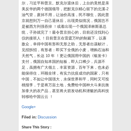
to
尔，习近平和普京。默克尔退休后，上台的竟然是亲
a
friend
美反华的两个德国领导，把默克尔精心留下的北溪-2
(Opens
油气管，废掉不用，让油价高涨，民不聊生，因此普
in
new
京就想到万一自己退休后，出现类似情况，俄国岂不
window)
是被西方列强吞掉 ！或着出现一个俄国泽林斯基总
统，子孙就完了！最令普京担心的，目前还没找到心
仪的接班人 ！目前普京在雷霆万钧的制裁下，以寡
敌众，幸得中国有形和无形之助，无形者出谋献计，
见招拆招，有形者：即买下全俄的小麦，增购石油和
天然气，长达 10 年 ！更让俄国用中国的《银发卡》
支付，俄国自知本国的短板，即人口稀少，兵源不
足，虽拥有广大领土，丰富资源，百年下来，也未必
能保得住，环顾全球，有实力抗疫成功的国家，只有
中国，不如让中国强大，永保世界和平，同时又可投
桃报李，于是将万亩土地，免费给中国种大斗来抗衡
加拿大的农产品，甚至将火箭发动机和潜艇的高科技
转移给中国云云 ！
Google+
Filed in:
Discussion
Share This Story :