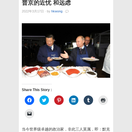
普京的近忧 和远虑
2022年3月17日
·
by
hkwong
·
Share This Story :
Click
Click
Click
Click
Click
Click
to
to
to
to
to
to
share
share
share
share
share
print
on
on
on
on
on
(Opens
Click
Facebook
Twitter
Pinterest
LinkedIn
Tumblr
in
to
(Opens
(Opens
(Opens
(Opens
(Opens
new
email
in
in
in
in
in
window)
a
new
new
new
new
new
link
当今世界级卓越的政治家，非此三人莫属，即：默克
window)
window)
window)
window)
window)