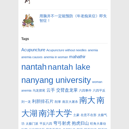
用脑并不一定能预防《年老痴呆症》即失
智症！
Tags
Acupuncture
Acupuncture without needles
anemia
mahathir
anemia causes
anemia in woman
nantah
nantah lake
nanyang university
woman
云手
交臂盘龙掌
anemia
乌龙摆尾
六四事件
六四平反
南大
南
利胆排石片
刘一龙
削掌
南京大屠杀
南洋大学
大湖
土豪
在意不在形
太极气
弯弓射虎
抱虎归山
功
太极门派
平反六四
旺角大暴动