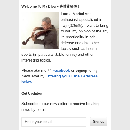
Welcome To My Blog – 狮城黄师傅 !
I am a Martial Arts
enthusiast,specialized in
Taiji (太极拳). I want to bring
to you my opinion of the art,
its practicality in self-
defense and also other
topics such as health,
sports (in particular ,table-tennis) and other
interesting topics.
Please
like
me @
Facebook
or Signup to my
Newsletter by
Entering your Email Address
below.
Get Updates
Subscribe to our newsletter to receive breaking
news by email.
Signup