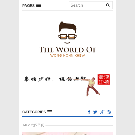
PAGES
CATEGORIES
TAG:
六四平反