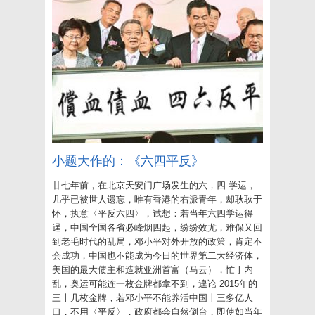
小题大作的：《六四平反》
廿七年前，在北京天安门广场发生的六，四 学运，
几乎已被世人遗忘，唯有香港的右派青年，却耿耿于
怀，执意〈平反六四〉，试想：若当年六四学运得
逞，中国全国各省必峰烟四起，纷纷效尤，难保又回
到老毛时代的乱局，邓小平对外开放的政策，肯定不
会成功，中国也不能成为今日的世界第二大经济体，
美国的最大债主和造就亚洲首富（马云），忙于内
乱，奥运可能连一枚金牌都拿不到，遑论 2015年的
三十几枚金牌，若邓小平不能养活中国十三多亿人
口，不用〈平反〉，政府都会自然倒台，即使如当年