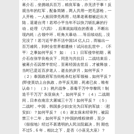
蒋介石，坐拥雄兵百万，精良军备，亦无济于事！反
观当年的红军，配备简陋，两人共用一把毛瑟枪，一
人开枪，一人捡回弹壳再用，结果老蒋都被赶出大
陆，退避台湾！若邓小平当年不以快刀斩乱麻的行
动，处理 《六四》，后果就如现在的香港，不断出
现内耗：占领中环，旺角大暴动…..等后续动乱，没
完没了！若习近平养不活中国14 亿人口，而输出一
百万难民，到时全世界都遭殃！试问在乱世中，《不
平〉之事如何平反？ 如： （１）日军侵华初期，蒋
介石在张学良枪尖下，同意与共抗日，二战结束后，
被蒋介石囚禁半世纪，至蒋经国去世后，才被释放，
当时已是近百岁老人，逝去的岁月，如何平反？
（２）泰国政府军当街枪杀红衫军领袖，如何平反？
(即使英叻上台执政，亦平反无期，死者已矣，唯有
认命！） （３）鸦片战争，荼毒千万中华黎民！制
造千千万万“ 东亚病夫 ”，如何平反？ （４）二战期
间，日本在南京大屠城三十万！如何平反？ （５）
二战时，中国，韩国多少妇女沦为日军的军妓 :〈慰
安妇〉？如何平反？ （６）谢太保未经审判，被囚
禁三十二年，如何平反？(中国的维权律师，至少
《假假地》经过不甚透明的人民法院裁决，刑 期也
不过5，6 年，相比之下，是否《小巫见大巫》？