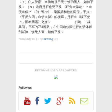
（７）白人警察，当街枪杀手无寸铁的黑人，如何平
反？ （８）港府是否也要平反 《旺角大暴动〉？血
债血偿？ （9）图片中，梁振英和他的同僚，手执：
《平反六四，血债血偿》的横匾，是否有《以下犯
上，阳奉阴违》之嫌？ （10） 二战
其间，日军的731部队，在中国哈尔滨进行的活体解
剖试验，惨绝人寰，如何平反？
2016年6月13日
·
by
hkwong
·
RECOMMENDED RESOURCES
Follow us