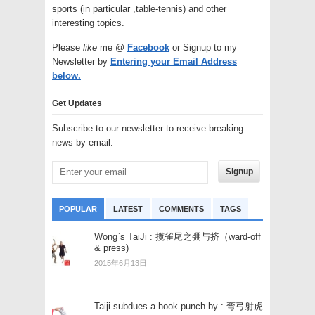
sports (in particular ,table-tennis) and other
interesting topics.
Please
like
me @
Facebook
or Signup to my
Newsletter by
Entering your Email Address
below.
Get Updates
Subscribe to our newsletter to receive breaking
news by email.
Signup
POPULAR
LATEST
COMMENTS
TAGS
Wong`s TaiJi : 揽雀尾之弸与挤（ward-off
& press)
2015年6月13日
Taiji subdues a hook punch by : 弯弓射虎