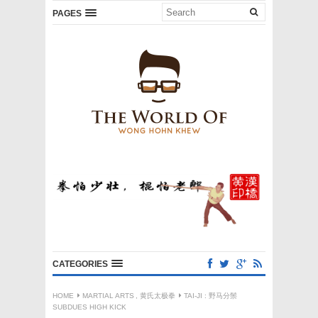
PAGES
CATEGORIES
HOME
MARTIAL ARTS
,
黄氏太极拳
TAI-JI : 野马分鬃
SUBDUES HIGH KICK