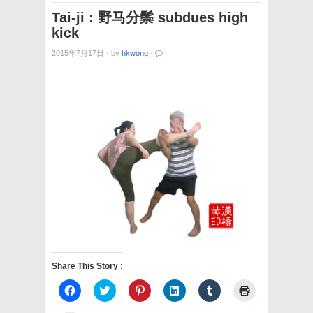
Tai-ji : 野马分鬃 subdues high
kick
2015年7月17日
·
by
hkwong
·
Share This Story :
Click
Click
Click
Click
Click
Click
to
to
to
to
to
to
share
share
share
share
share
print