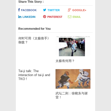
Share This Story :
FACEBOOK
TWITTER
GOOGLE+
LINKEDIN
PINTEREST
EMAIL
Recommended for You
何时可用《太极推手》
御敌？
太极有何用？
Tai-ji talk: The
interaction of tai-ji and
TKO !
武坛二则：徐晓东与谢
雷！