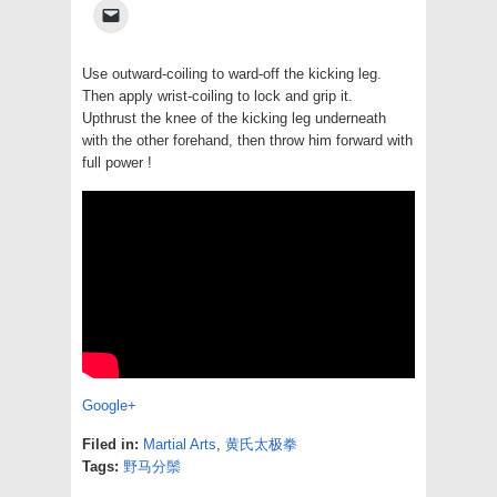
on
on
on
on
on
(Opens
Click
Facebook
Twitter
Pinterest
LinkedIn
Tumblr
in
to
(Opens
(Opens
(Opens
(Opens
(Opens
new
email
in
in
in
in
in
window)
a
new
new
new
new
new
link
Use outward-coiling to ward-off the kicking leg.
window)
window)
window)
window)
window)
to
Then apply wrist-coiling to lock and grip it.
a
friend
Upthrust the knee of the kicking leg underneath
(Opens
with the other forehand, then throw him forward with
in
new
full power !
window)
Google+
Filed in:
Martial Arts
,
黄氏太极拳
Tags:
野马分鬃