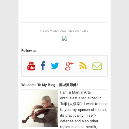
RECOMMENDED RESOURCES
Follow us
Welcome To My Blog – 狮城黄师傅 !
I am a Martial Arts
enthusiast,specialized in
Taiji (太极拳). I want to bring
to you my opinion of the art,
its practicality in self-
defense and also other
topics such as health,