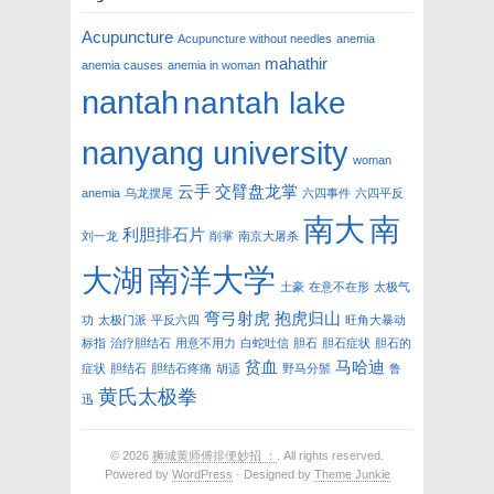
Acupuncture
Acupuncture without needles
anemia
mahathir
anemia causes
anemia in woman
nantah
nantah lake
nanyang university
woman
云手
交臂盘龙掌
anemia
乌龙摆尾
六四事件
六四平反
南大
南
利胆排石片
刘一龙
削掌
南京大屠杀
南洋大学
大湖
土豪
在意不在形
太极气
弯弓射虎
抱虎归山
功
太极门派
平反六四
旺角大暴动
标指
治疗胆结石
用意不用力
白蛇吐信
胆石
胆石症状
胆石的
贫血
马哈迪
症状
胆结石
胆结石疼痛
胡适
野马分鬃
鲁
黄氏太极拳
迅
© 2026
狮城黄师傅排便妙招 ：
. All rights reserved.
Powered by
WordPress
· Designed by
Theme Junkie